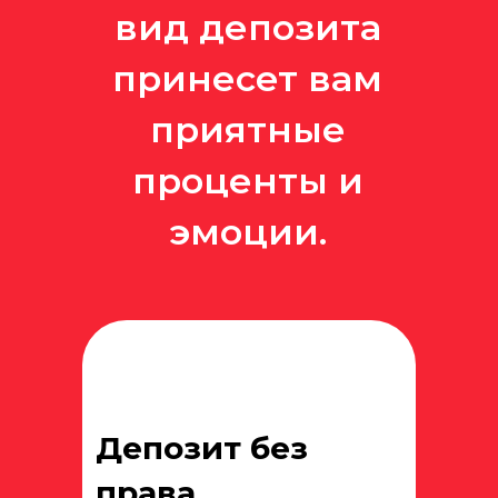
вид депозита
принесет вам
приятные
проценты и
эмоции.
Депозит без
права