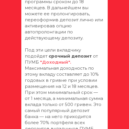
программы сроком до 18
месяцев. В дальнейшем вы
можете ее пролонгировать,
переоформив депозит лично или
активировав опцию
автопролонгации по
действующему депозиту.
Под эти цели вкладчику
подойдет
срочный депозит
от
ПУМБ
"Доходный".
Максимальная доходность по
этому вкладу составляет до 10%
годовых в гривне при условии
размещения на 12 и 18 месяцев.
При этом минимальный срок —
от 1 месяца, а минимальная сумма
вклада только от 500 гривен. Это
самый популярный депозит
банка — на него приходится
более 70% портфеля всех
депозитов вкладчиков ПУМБ.