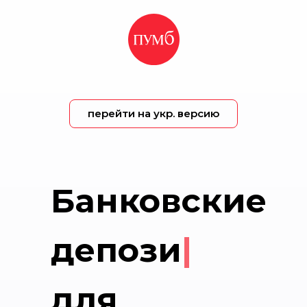
перейти на укр. версию
Банковские
депозиты
|
для